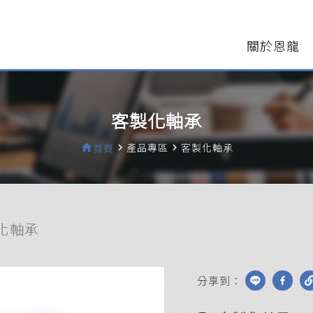
關於恩龍
客製化軸承
產品專區
客製化軸承
home
首頁
navigate_next
navigate_next
化軸承
分享到：