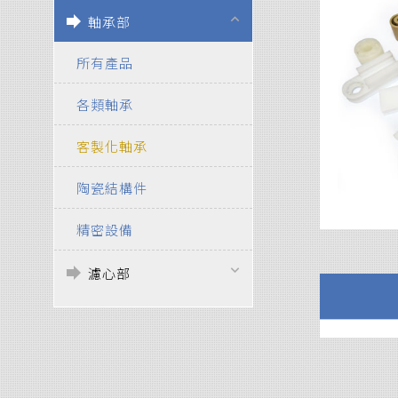
forward
keyboard_arrow_up
軸承部
所有產品
各類軸承
客製化軸承
陶瓷結構件
精密設備
forward
keyboard_arrow_down
濾心部