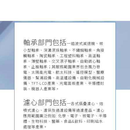
軸承部門包括
一諧波式減速機、微
小型軸承、深溝滾珠軸承、不鏽鋼軸承、角接
觸軸承、陶瓷軸承、工程塑料軸承、高溫軸
承、薄壁軸承、交叉滾子軸承、自動調心軸
承、止推軸承；其服務範圍業界包含風力發
電、太陽能光電、航太科技、遙控模型、醫療
儀器、幫浦設備、高溫爐設備、自動化機械設
備、TFT-LCD產業、光電面板產業、半導體封
裝、機器人產業等。
濾心部門包括
一各式摺疊濾心、熔
噴式濾心、濾袋及過濾設備等過濾產品。濾心
應用範圍廣泛例如: 化學、電子、微電子、半導
體、生物科技、醫藥、食品&飲料、印刷給水
處理等產業。