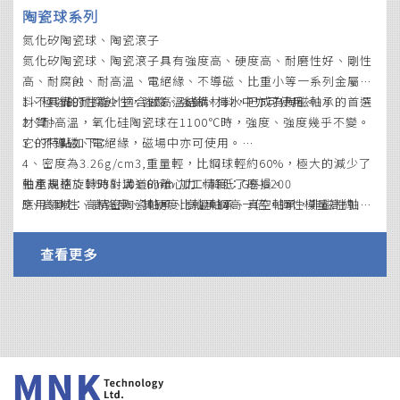
陶瓷球系列
氮化矽陶瓷球、陶瓷滾子
氮化矽陶瓷球、陶瓷滾子具有強度高、硬度高、耐磨性好、剛性
高、耐腐蝕、耐高溫、電絕緣、不導磁、比重小等一系列金屬材
料不具備的性能，適合做高溫結構材料，已成為陶磁軸承的首選
1、極強的耐腐蝕性，強酸、強鹼、海水中亦可使用。
材質。
2、耐高溫，氧化硅陶瓷球在1100℃時，強度、強度幾乎不變。
它的特點如下：
3、不導磁、電絕緣，磁場中亦可使用。
4、密度為3.26g/cm3,重量輕，比鋼球輕約60%，極大的減少了
軸承高速旋轉時對溝道的離心力，降低了磨損。
生產規格：1.588-101.6mm 加工精度：G5-G200
5、高剛性、高強度、其硬度比軸承鋼高一倍，彈性模量高約
應用領域：高精密陶瓷軸承、高溫軸承、真空軸承，非磁性軸
1/2。
承，化學泵、高溫泵，陶瓷閥門，測量球。
6、線膨脹係數為3.2X10-6/K，幾乎是軸承鋼的1/4，能夠承受溫
查看更多
度的急劇變化。
7、氮化硅陶瓷球軸承的自潤滑性可以解決潤滑介質造成的污染
和添加不便，可在真空和高溫下使用。
8、耐藥品性、高機械強度、低導熟性。