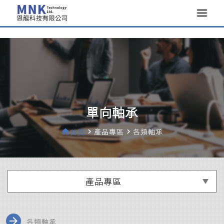
>
單向軸承
產品專區
各類軸承
home
首頁
navigate_next
navigate_next
產品專區
arrow_forward
各類軸承