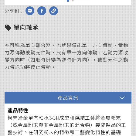
分享到：
單向軸承
local_offer
亦可稱為單向離合器，也就是僅能單一方向傳動，當動
力源傳動被動元件時，只有單一方向傳動，若動力源改
變方向時（如順時針變為逆時針方向），被動元件之動
力傳送功將停止傳動。
產品資訊
產品特性
粉末冶金單向軸承採用成型和燒結工藝將金屬粉末
（或金屬粉末與非金屬粉末的混合物）製成製品的工
藝技術。在研究粉末的特徵和工藝變化特性的基礎