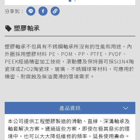
分享到：
塑膠軸承
local_offer
塑膠軸承不但具有不銹鋼軸承所沒有的性能和用途，內
外圈採用塑膠材料 PE、POM、PP、PTFE、PVDF、
PEEK經過精密加工技術，滾動體及保持器可採Si3N4陶
瓷球或ZrO2陶瓷球、玻璃、不銹鋼球等材料，可應用於
精密、耐腐蝕及無油潤滑的環境需求。
產品資訊
本公司提供工程塑膠製造的滑動、直線、深溝軸承及
軸套解决方案。通過這些方案，即使在極其惡劣的環
境中，也可以大大降低維修的頻率，延長使用壽命。