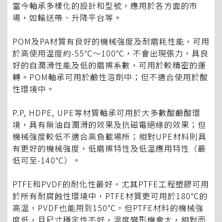
當今軸承多樣化的設計和型號，應用於各方面的市
場，如輸送帶、升降平台等。
POM及PA材質有良好的機械強度及耐磨耗性能，可用
於高使用温度約-55℃～100℃，不會出現張力，具良
好的自潤滑性能及低的磨擦系數，可用於較精密的運
轉。POM軸承可用於鹼性溶劑中；但不適合使用於酸
性環境中。
P.P, HDPE, UPE等材質軸承可用於大多數酸鹼酸環
境，具有無油自潤滑的效果及抗磁電絕緣的效果；但
機械強度較低不適合高負載場所；相對UPE材料則具
有更好的機械強度，低磨擦特性及低温應用特性（最
低可至-140℃）。
PTFE和PVDF的耐化性最好，尤其PTFE工程塑膠可用
於所有耐腐蝕性環境中，PTFE材質更可用於180℃的
高温，PVDF也能用到150℃，但PTFE材料的機械強
度低，且尺寸穩定性不好，温度變形機會大，相對而