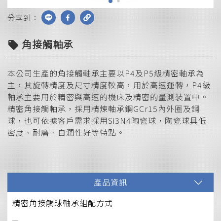
分享到：
角接觸軸承
local_offer
本公司生產的角接觸軸承主要以P4及P5級精密軸承為
主，其旋轉精度及尺寸精度較高，用於高速運轉，P4級
軸承主要用於精密與高速的機床及精密的量測裝置中。
精密角接觸軸承，採用精煉軸承鋼GCr15內外圈及鋼
球，也可依據客戶需求採用Si3N4陶瓷球，陶瓷球具低
密度、耐磨、自潤性好等特點。
產品資訊
精密角接觸球軸承組配方式