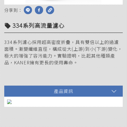
分享到：
334系列高流量濾心
local_offer
334系列濾心採用超高密度折疊，具有雙倍以上的過濾
面積。漸變纖維直徑，構成從大(上游)到小(下游)變化，
極大的增強了容污能力。實驗證明，比起其他種類產
品，KANER擁有更長的使用壽命。
產品資訊