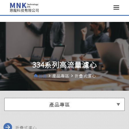
>
334系列高流量濾心
產品專區
折疊式濾心
home
首頁
navigate_next
navigate_next
產品專區
arrow_forward
折疊式濾心